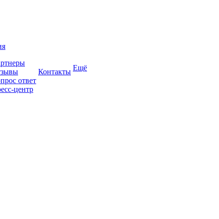
ия
ртнеры
Ещё
тзывы
Контакты
прос ответ
есс-центр