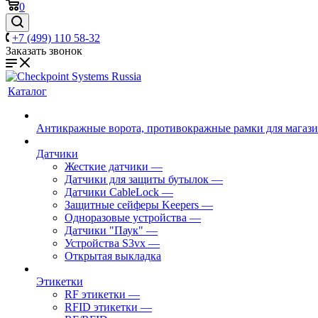
0
+7 (499) 110 58-32
Заказать звонок
Каталог
Антикражные ворота, противокражные рамки для магаз
Датчики
Жесткие датчики
—
Датчики для защиты бутылок
—
Датчики CableLock
—
Защитные сейферы Keepers
—
Одноразовые устройства
—
Датчики "Паук"
—
Устройства S3vx
—
Открытая выкладка
Этикетки
RF этикетки
—
RFID этикетки
—