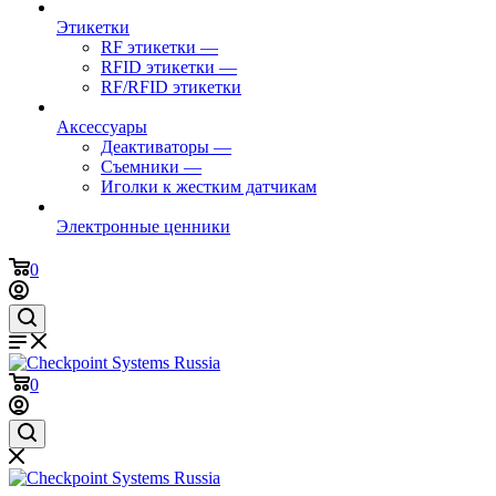
Этикетки
RF этикетки
—
RFID этикетки
—
RF/RFID этикетки
Аксессуары
Деактиваторы
—
Съемники
—
Иголки к жестким датчикам
Электронные ценники
0
0