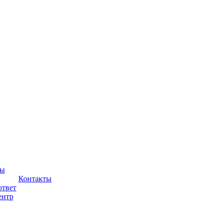
ры
Контакты
ответ
ентр