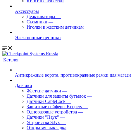
RF/RFID этикетки
Аксессуары
Деактиваторы
—
Съемники
—
Иголки к жестким датчикам
Электронные ценники
Каталог
Антикражные ворота, противокражные рамки для магаз
Датчики
Жесткие датчики
—
Датчики для защиты бутылок
—
Датчики CableLock
—
Защитные сейферы Keepers
—
Одноразовые устройства
—
Датчики "Паук"
—
Устройства S3vx
—
Открытая выкладка