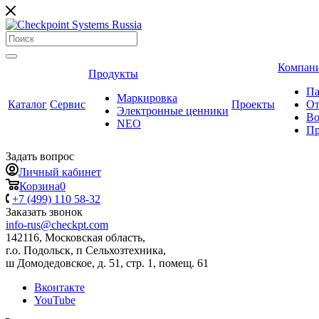
Компан
Продукты
Па
Маркировка
Каталог
Сервис
Проекты
О
Электронные ценники
Во
NEO
Пр
Задать вопрос
Личный кабинет
Корзина
0
+7 (499) 110 58-32
Заказать звонок
info-rus@checkpt.com
142116, Московская область,
г.о. Подольск, п Сельхозтехника,
ш Домодедовское, д. 51, стр. 1, помещ. 61
Вконтакте
YouTube