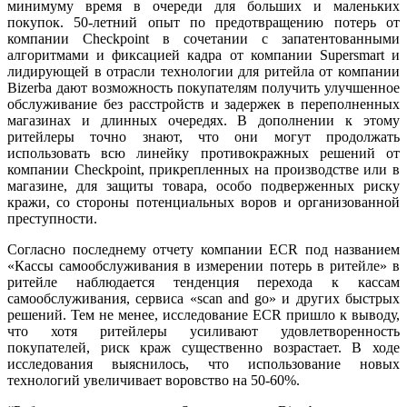
минимуму время в очереди для больших и маленьких
покупок. 50-летний опыт по предотвращению потерь от
компании Checkpoint в сочетании с запатентованными
алгоритмами и фиксацией кадра от компании Supersmart и
лидирующей в отрасли технологии для ритейла от компании
Bizerba дают возможность покупателям получить улучшенное
обслуживание без расстройств и задержек в переполненных
магазинах и длинных очередях. В дополнении к этому
ритейлеры точно знают, что они могут продолжать
использовать всю линейку противокражных решений от
компании Checkpoint, прикрепленных на производстве или в
магазине, для защиты товара, особо подверженных риску
кражи, со стороны потенциальных воров и организованной
преступности.
Согласно последнему отчету компании ECR под названием
«Кассы самообслуживания в измерении потерь в ритейле» в
ритейле наблюдается тенденция перехода к кассам
самообслуживания, сервиса «scan and go» и других быстрых
решений. Тем не менее, исследование ECR пришло к выводу,
что хотя ритейлеры усиливают удовлетворенность
покупателей, риск краж существенно возрастает. В ходе
исследования выяснилось, что использование новых
технологий увеличивает воровство на 50-60%.