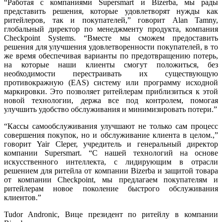
“Работая с компаниями Supersmart и Bizerba, мы рады
представить решения, которые удовлетворят нужды как
ритейлеров, так и покупателей,” говорит Alan Tamny,
глобальный директор по менеджменту продукта, компания
Checkpoint Systems. “Вместе мы сможем предоставить
решения для улучшения удовлетворенности покупателей, в то
же время обеспечивая варианты по предотвращению потерь,
на которые наши клиенты смогут положиться, без
необходимости перестраивать их существующую
противокражную (EAS) систему или программу исходной
маркировки. Это позволяет ритейлерам приблизиться к этой
новой технологии, держа все под контролем, помогая
улучшить удобство обслуживания и минимизировать потери.”
“Кассы самообслуживания улучшают не только сам процесс
совершения покупок, но и обслуживание клиента в целом.,”
говорит Yair Cleper, учредитель и генеральный директор
компании Supersmart. “С нашей технологий на основе
искусственного интеллекта, с лидирующим в отрасли
решением для ритейла от компании Bizerba и защитой товара
от компании Checkpoint, мы предлагаем покупателям и
ритейлерам новое поколение быстрого обслуживания
клиентов.”
Tudor Andronic, Вице президент по ритейлу в компании