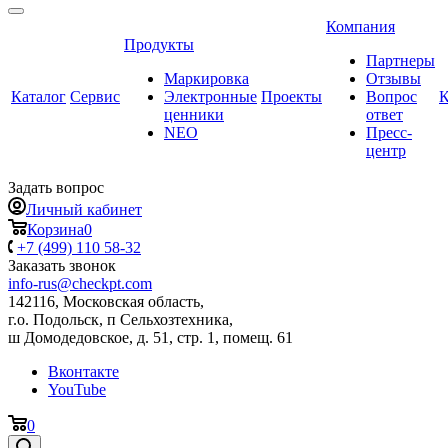
Компания
Продукты
Партнеры
Маркировка
Отзывы
Каталог
Сервис
Электронные
Проекты
Вопрос
К
ценники
ответ
NEO
Пресс-
центр
Задать вопрос
Личный кабинет
Корзина
0
+7 (499) 110 58-32
Заказать звонок
info-rus@checkpt.com
142116, Московская область,
г.о. Подольск, п Сельхозтехника,
ш Домодедовское, д. 51, стр. 1, помещ. 61
Вконтакте
YouTube
0