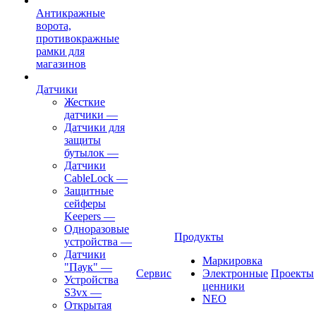
Антикражные
ворота,
противокражные
рамки для
магазинов
Датчики
Жесткие
датчики
—
Датчики для
защиты
бутылок
—
Датчики
CableLock
—
Защитные
сейферы
Keepers
—
Одноразовые
Продукты
устройства
—
Датчики
Маркировка
"Паук"
—
Сервис
Электронные
Проекты
Устройства
ценники
S3vx
—
NEO
Открытая