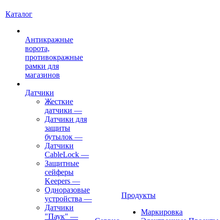
Каталог
Антикражные
ворота,
противокражные
рамки для
магазинов
Датчики
Жесткие
датчики
—
Датчики для
защиты
бутылок
—
Датчики
CableLock
—
Защитные
сейферы
Keepers
—
Одноразовые
Продукты
устройства
—
Датчики
Маркировка
"Паук"
—