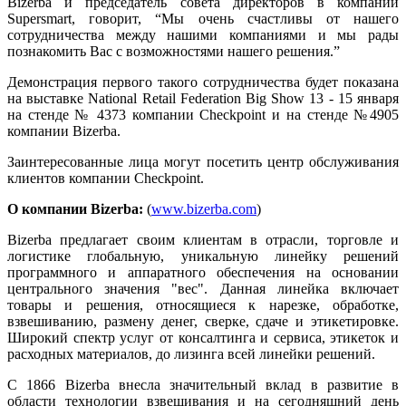
Bizerba и председатель совета директоров в компании
Supersmart, говорит, “Мы очень счастливы от нашего
сотрудничества между нашими компаниями и мы рады
познакомить Вас с возможностями нашего решения.”
Демонстрация первого такого сотрудничества будет показана
на выставке National Retail Federation Big Show 13 - 15 января
на стенде № 4373 компании Checkpoint и на стенде №4905
компании Bizerba.
Заинтересованные лица могут посетить центр обслуживания
клиентов компании Checkpoint.
О компании Bizerba:
(
www.bizerba.com
)
Bizerba предлагает своим клиентам в отрасли, торговле и
логистике глобальную, уникальную линейку решений
программного и аппаратного обеспечения на основании
центрального значения "вес". Данная линейка включает
товары и решения, относящиеся к нарезке, обработке,
взвешиванию, размену денег, сверке, сдаче и этикетировке.
Широкий спектр услуг от консалтинга и сервиса, этикеток и
расходных материалов, до лизинга всей линейки решений.
С 1866 Bizerba внесла значительный вклад в развитие в
области технологии взвешивания и на сегодняшний день