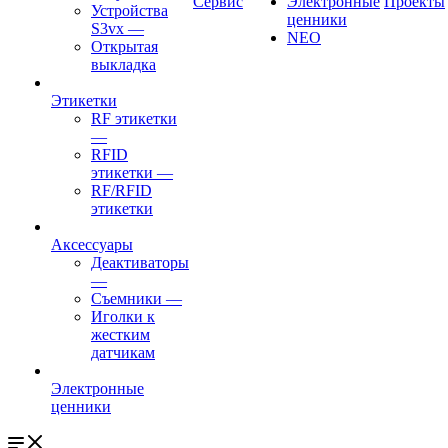
Сервис
Электронные
Проекты
Устройства
ценники
S3vx
—
NEO
Открытая
выкладка
Этикетки
RF этикетки
—
RFID
этикетки
—
RF/RFID
этикетки
Аксессуары
Деактиваторы
—
Съемники
—
Иголки к
жестким
датчикам
Электронные
ценники