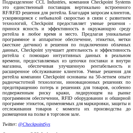
Подразделение CCL Industries, компания Checkpoint Systems
это единственный поставщик вертикально встроенного
RF/RFID решения для ритейла. Благодаря запросам клиентов,
ускоряющимся с небывалой скоростью в связи с развитием
технологий, Checkpoint предоставляет умные решения -
принося ясность и эффективность в окружающую среду
ритейла в любое время и место. Предлагая уникальные
программное и аппаратное обеспечение, этикетки, метки
(жесткие датчики) и решения по подключению облачных
данных, Checkpoint улучшает деятельность и эффективность
ритейла с помощью интуитивных данных в реальном
времени, предоставляемых из цепочки поставки и внутри
магазина, обеспечивая улучшенную рентабельность и
расширенное обслуживание клиентов. Умные решения для
ритейла компании Checkpoint основаны на 50-летнем опыте
радиочастотной технологии, инновационных решениях по
предотвращению потерь и решениях для товаров, особенно
подверженным риску кражи, лидирующем на рынке
программном обеспечении, RFID оборудовании и обширной
программе этикеток, применяемых для маркировки, защиты и
отслеживания товаров с момента их производства до
размещения на полке в торговом зале.
Twitter:
@CheckpointSys