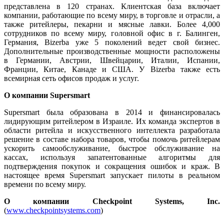
представлена в 120 странах. Клиентская база включает
компании, работающие по всему миру, в торговле и отрасли, а
также ритейлеры, пекарни и мясные лавки. Более 4,000
сотрудников по всему миру, головной офис в г. Балинген,
Германия, Bizerba уже 5 поколений ведет свой бизнес.
Дополнительные производственные мощности расположены
в Германии, Австрии, Швейцарии, Италии, Испании,
Франции, Китае, Канаде и США. У Bizerba также есть
всемирная сеть офисов продаж и услуг.
О компании Supersmart
Supersmart была образована в 2014 и финансировалась
лидирующим ритейлером в Израиле. Их команда экспертов в
области ритейла и искусственного интеллекта разработала
решение в составе набора товаров, чтобы помочь ритейлерам
ускорить самообслуживание, быстрое обслуживание на
кассах, используя запатентованные алгоритмы для
подтверждения покупок и сокращения ошибок и краж. В
настоящее время Supersmart запускает пилоты в реальном
времени по всему миру.
О компании Checkpoint Systems, Inc.
(
www.checkpointsystems.com
)