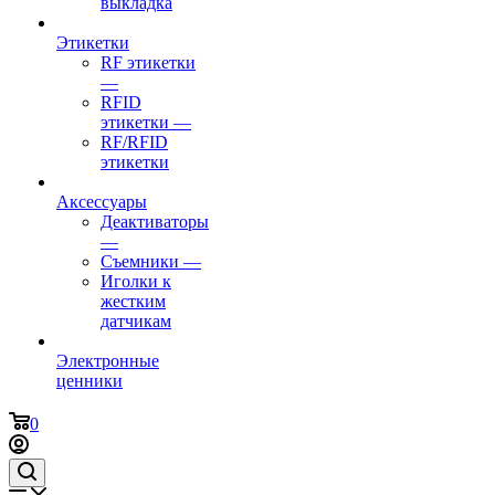
выкладка
Этикетки
RF этикетки
—
RFID
этикетки
—
RF/RFID
этикетки
Аксессуары
Деактиваторы
—
Съемники
—
Иголки к
жестким
датчикам
Электронные
ценники
0