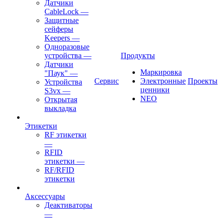
Датчики
CableLock
—
Защитные
сейферы
Keepers
—
Одноразовые
устройства
—
Продукты
Датчики
Маркировка
"Паук"
—
Сервис
Электронные
Проекты
Устройства
ценники
S3vx
—
NEO
Открытая
выкладка
Этикетки
RF этикетки
—
RFID
этикетки
—
RF/RFID
этикетки
Аксессуары
Деактиваторы
—