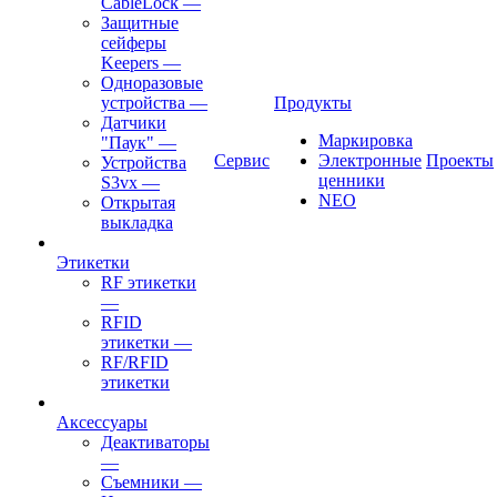
CableLock
—
Защитные
сейферы
Keepers
—
Одноразовые
устройства
—
Продукты
Датчики
Маркировка
"Паук"
—
Сервис
Электронные
Проекты
Устройства
ценники
S3vx
—
NEO
Открытая
выкладка
Этикетки
RF этикетки
—
RFID
этикетки
—
RF/RFID
этикетки
Аксессуары
Деактиваторы
—
Съемники
—